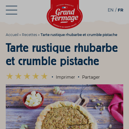
Aller
Aller au
EN
FR
au
contenu
menu
Accueil
»
Recettes
»
Tarte rustique rhubarbe et crumble pistache
Tarte rustique rhubarbe
et crumble pistache
Imprimer
Partager