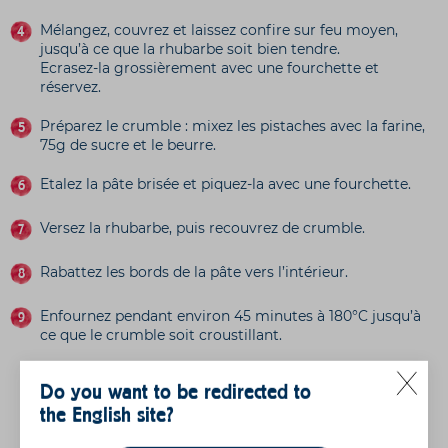
Mélangez, couvrez et laissez confire sur feu moyen,
jusqu’à ce que la rhubarbe soit bien tendre.
Ecrasez-la grossièrement avec une fourchette et
réservez.
Préparez le crumble : mixez les pistaches avec la farine,
75g de sucre et le beurre.
Etalez la pâte brisée et piquez-la avec une fourchette.
Versez la rhubarbe, puis recouvrez de crumble.
Rabattez les bords de la pâte vers l’intérieur.
Enfournez pendant environ 45 minutes à 180°C jusqu’à
ce que le crumble soit croustillant.
Et n'oubliez-pas de
Do you want to be redirected to
noter la recette :
the English site?