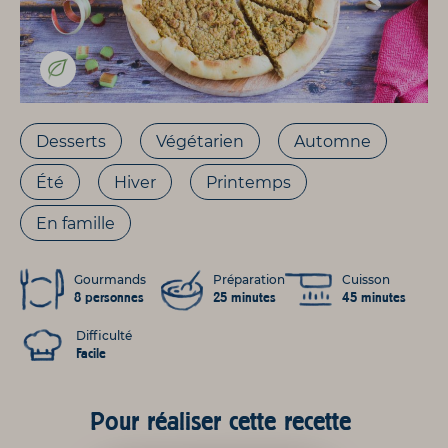
Desserts
Végétarien
Automne
Été
Hiver
Printemps
En famille
Gourmands
Préparation
Cuisson
8 personnes
25 minutes
45 minutes
Difficulté
Facile
Pour réaliser cette recette