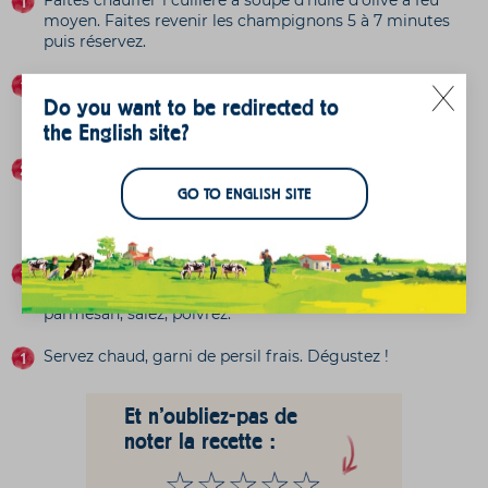
moyen. Faites revenir les champignons 5 à 7 minutes
puis réservez.
Faites chauffer 1 cuillère à soupe d’huile d’olive. Faire
Do you want to be redirected to
revenir l’oignon haché et l’ail écrasé. Ajoutez le riz et
mélangez jusqu’à ce qu’il devienne translucide.
the English site?
Versez le vin blanc et laissez-réduire jusqu’à
évaporation quasi complète. Ajoutez le bouillon louche
GO TO ENGLISH SITE
par louche, en remuant jusqu’à cuisson du riz (18 à 20
minutes).
Ajoutez le poulet et les champignons au risotto, puis
mélangez. Incorporez le beurre. Hors du feu, ajoutez le
parmesan, salez, poivrez.
Servez chaud, garni de persil frais. Dégustez !
Et n'oubliez-pas de
noter la recette :