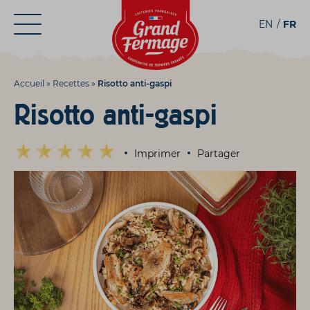
Aller
Aller au
EN
FR
au
contenu
menu
Accueil
»
Recettes
»
Risotto anti-gaspi
Risotto anti-gaspi
Imprimer
Partager