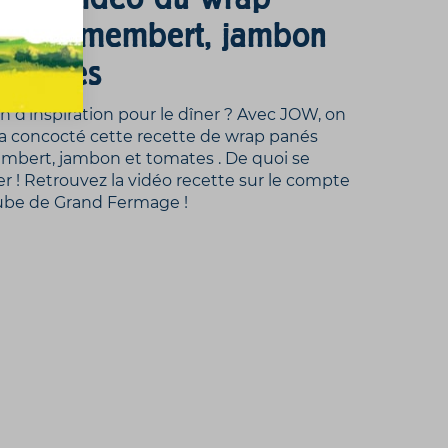
nés camembert, jambon
tomates
n d’inspiration pour le dîner ? Avec JOW, on
a concocté cette recette de wrap panés
bert, jambon et tomates . De quoi se
er ! Retrouvez la vidéo recette sur le compte
ube de Grand Fermage !