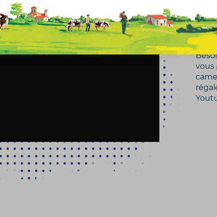
pa
et 
Besoi
vous 
camem
régal
Yout