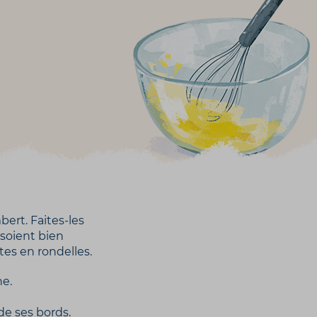
ert. Faites-les
 soient bien
es en rondelles.
he.
de ses bords.