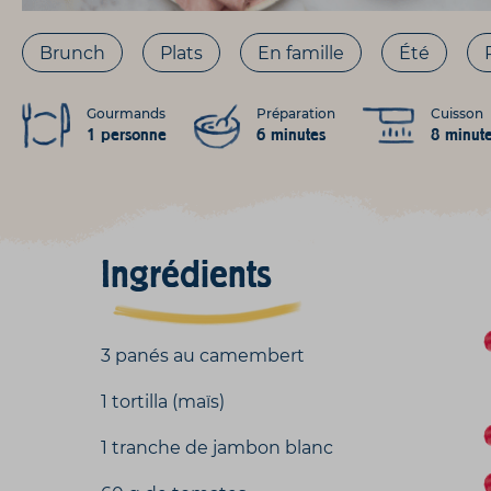
Brunch
Plats
En famille
Été
Gourmands
Préparation
Cuisson
1 personne
6 minutes
8 minut
Ingrédients
3 panés au camembert
1 tortilla (maïs)
1 tranche de jambon blanc