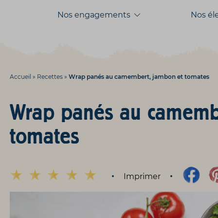
Aller
Aller au
Nos engagements
Nos él
au
contenu
menu
Accueil
»
Recettes
»
Wrap panés au camembert, jambon et tomates
Wrap panés au camembe
tomates
Imprimer