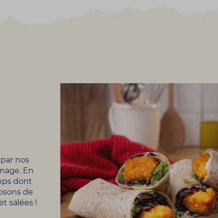
 par nos
omage. En
mps dont
posons de
t salées !