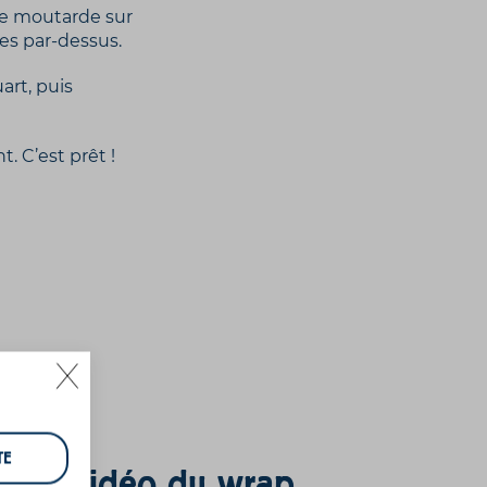
uce moutarde sur
es par-dessus.
art, puis
. C’est prêt !
TE
cette vidéo du wrap