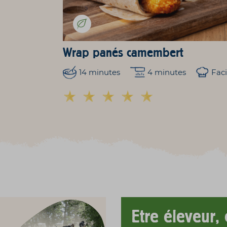
Wrap panés camembert
14 minutes
4 minutes
Faci
Etre éleveur, c