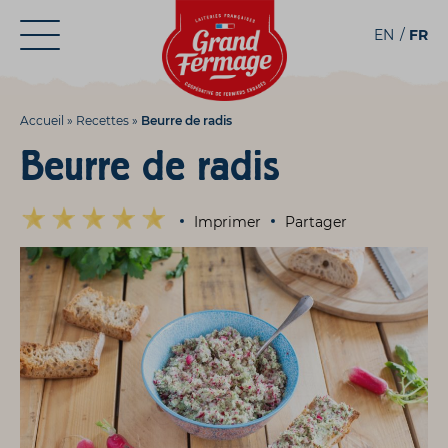
Aller
Aller au
EN
FR
au
contenu
menu
Accueil
»
Recettes
»
Beurre de radis
Beurre de radis
Imprimer
Partager