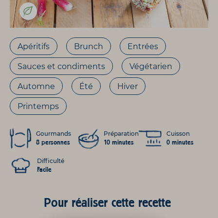
Apéritifs
Brunch
Entrées
Sauces et condiments
Végétarien
Automne
Été
Hiver
Printemps
Gourmands
Préparation
Cuisson
8 personnes
10 minutes
0 minutes
Difficulté
Facile
Pour réaliser cette recette