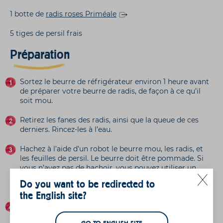
1 botte de
radis roses Priméale
5 tiges de persil frais
Préparation
Sortez le beurre de réfrigérateur environ 1 heure avant
de préparer votre beurre de radis, de façon à ce qu’il
soit mou.
Retirez les fanes des radis, ainsi que la queue de ces
derniers. Rincez-les à l’eau.
Hachez à l’aide d’un robot le beurre mou, les radis, et
les feuilles de persil. Le beurre doit être pommade. Si
vous n’avez pas de hachoir, vous pouvez utiliser un
mixeur classique. Mixez jusqu’à l’obtention de tout
Do you want to be redirected to
petits morceaux de radis, pas plus.
the English site?
Servez votre beurre de radis avec des tranches de pain
grillées.