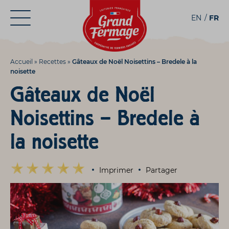
Aller
Aller au
EN
FR
au
contenu
menu
Accueil
»
Recettes
»
Gâteaux de Noël Noisettins – Bredele à la
noisette
Gâteaux de Noël
Noisettins – Bredele à
la noisette
Imprimer
Partager