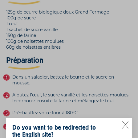
125g de beurre biologique doux Grand Fermage
100g de sucre
1 œuf
1 sachet de sucre vanillé
150g de farine
100g de noisettes moulues
60g de noisettes entières
Préparation
Dans un saladier, battez le beurre et le sucre en
mousse.
Ajoutez l’œuf, le sucre vanillé et les noisettes moulues.
Incorporez ensuite la farine et mélangez le tout.
Préchauffez votre four à 180°C.
Disposez des petits tas sur une plaque allant au four
Do you want to be redirected to
recouverte de papier sulfurisé.
the English site?