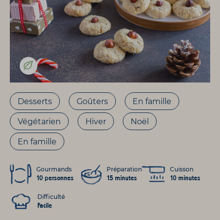
Desserts
Goûters
En famille
Végétarien
Hiver
Noël
En famille
Gourmands
Préparation
Cuisson
10 personnes
15 minutes
10 minutes
Difficulté
Facile