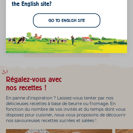
ajoutez une feuille de salade, un pané au camembert et
the English site?
déposez un peu d’oignons caramélisés puis refermez le
burger. C’est prêt !
GO TO ENGLISH SITE
Et n'oubliez-pas de
noter la recette :
Régalez-vous avec
nos recettes !
En panne d'inspiration ? Laissez-vous tenter par nos
délicieuses recettes à base de beurre ou fromage. En
fonction du nombre de vos invités et du temps dont vous
disposez pour cuisiner, nous vous proposons de découvrir
nos savoureuses recettes sucrées et salées !