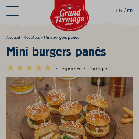
Aller
Aller au
EN
FR
au
contenu
menu
Accueil
»
Recettes
»
Mini burgers panés
Mini burgers panés
Imprimer
Partager