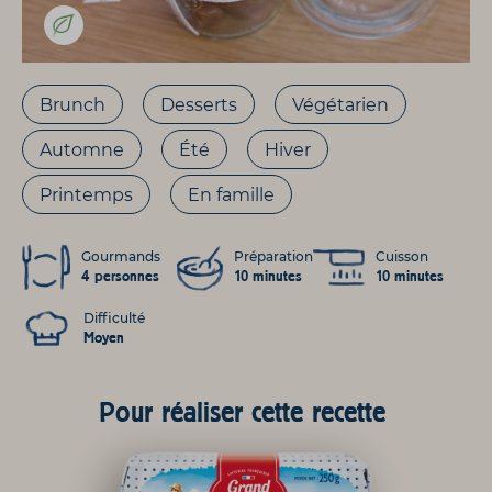
Brunch
Desserts
Végétarien
Automne
Été
Hiver
Printemps
En famille
Gourmands
Préparation
Cuisson
4 personnes
10 minutes
10 minutes
Difficulté
Moyen
Pour réaliser cette recette