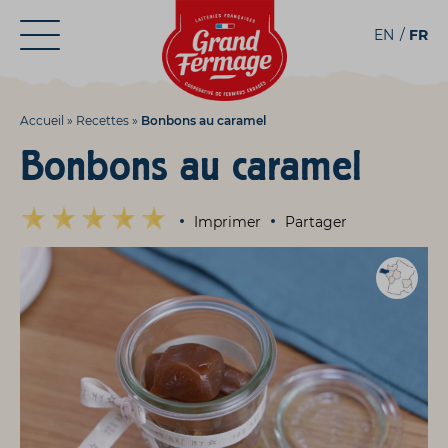
Aller
Aller au
EN
FR
au
contenu
menu
Accueil
»
Recettes
»
Bonbons au caramel
Bonbons au caramel
Imprimer
Partager