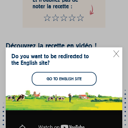
noter la recette :
Découvrez la recette en vidéo !
Do you want to be redirected to
Faire des bonbons au caramel, rien de plus facile ! Une
délicieuse recette qui vous rappellera votre enfance !
the English site?
GO TO ENGLISH SITE