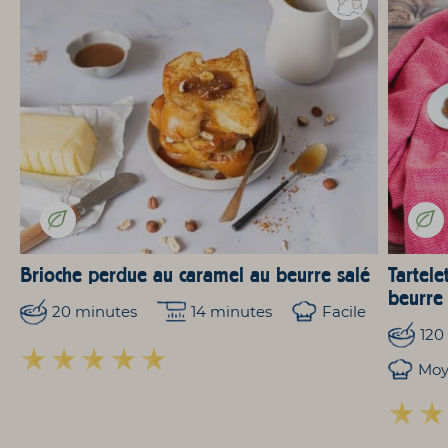
Brioche perdue au caramel au beurre salé
Tartele
beurre
20 minutes
14 minutes
Facile
120
Mo