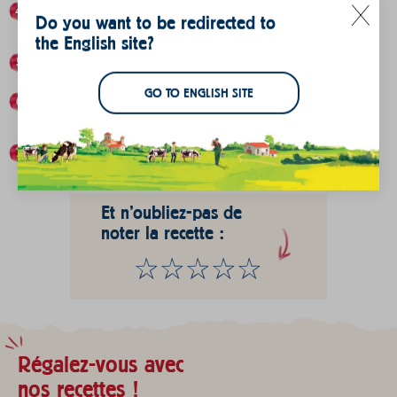
Cachez la fève et placez par dessus la deuxième pâte
Do you want to be redirected to
feuilletée.
the English site?
Collez bien les bords.
GO TO ENGLISH SITE
Faites des décorations sur le dessus de la pâte à l’aide
de la pointe d’un couteau.
Badigeonnez la surface avec le jaune d’œuf battu et
enfournez pour 30 minutes de cuisson à 190°C.
Et n'oubliez-pas de
noter la recette :
Régalez-vous avec
nos recettes !