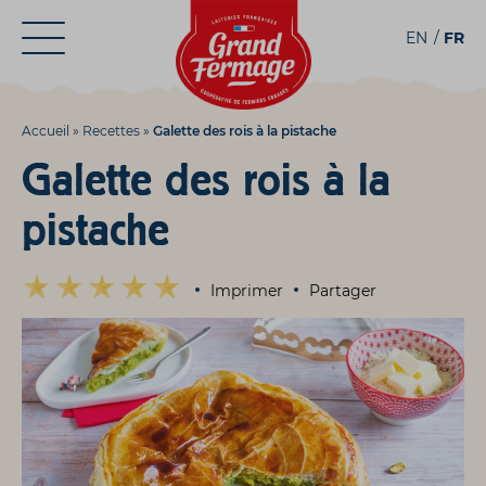
Aller
Aller au
EN
FR
au
contenu
menu
Accueil
»
Recettes
»
Galette des rois à la pistache
Galette des rois à la
pistache
Imprimer
Partager