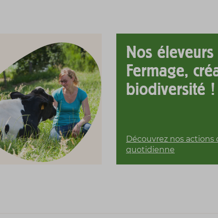
Nos éleveurs
Fermage, cré
biodiversité !
Découvrez nos actions d
quotidienne