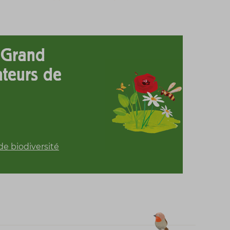
 Grand
ateurs de
e biodiversité