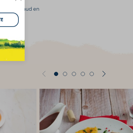
 le lait chaud en
euse.
TE
e dessus.