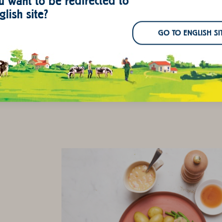
 want to be redirected to
glish site?
Incorporez le beurre coupé en morceaux, puis ajoutez
mélangeant jusqu’à obtenir une purée lisse et onctu
GO TO ENGLISH SI
Salez, poivrez et servez avec une noix de beurre sur l