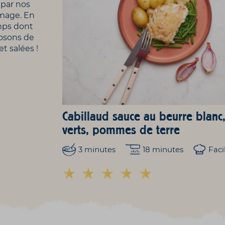
 par nos
omage. En
mps dont
posons de
t salées !
Cabillaud sauce au beurre blanc,
verts, pommes de terre
3 minutes
18 minutes
Faci