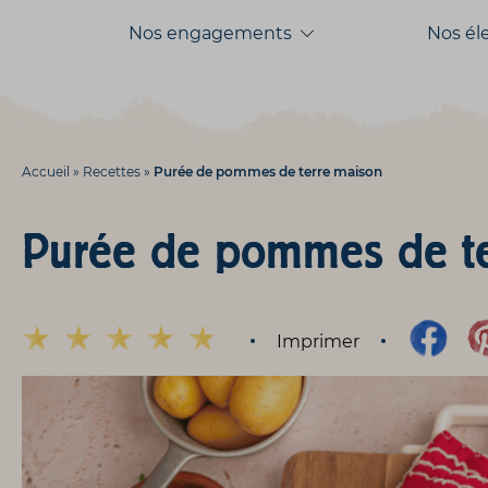
Aller
Aller au
Nos engagements
Nos él
au
contenu
menu
Accueil
»
Recettes
»
Purée de pommes de terre maison
Purée de pommes de te
Imprimer