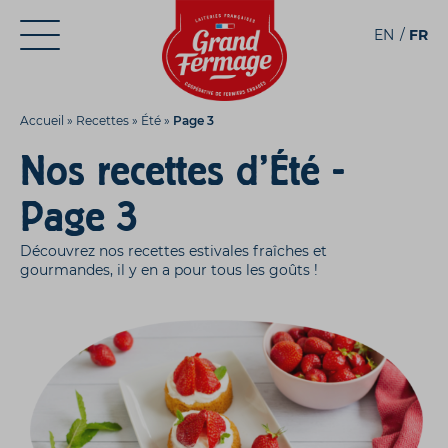
Aller
Aller au
EN
FR
au
contenu
menu
Accueil
»
Recettes
»
Été
»
Page 3
Nos recettes d'Été -
Page 3
Découvrez nos recettes estivales fraîches et
gourmandes, il y en a pour tous les goûts !