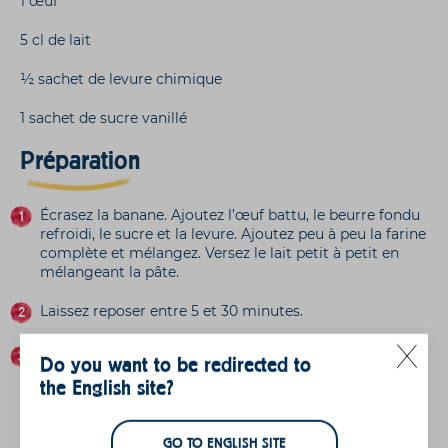
1 œuf
5 cl de lait
½ sachet de levure chimique
1 sachet de sucre vanillé
Préparation
Écrasez la banane. Ajoutez l’œuf battu, le beurre fondu
refroidi, le sucre et la levure. Ajoutez peu à peu la farine
complète et mélangez. Versez le lait petit à petit en
mélangeant la pâte.
Laissez reposer entre 5 et 30 minutes.
Dans une poêle chaude, versez une louche de pâte à
Do you want to be redirected to
pancakes et faites-les cuire des deux côtés jusqu’à ce
the English site?
qu’ils soient dorés. Répétez avec le reste de la pâte.
Et n'oubliez-pas de
GO TO ENGLISH SITE