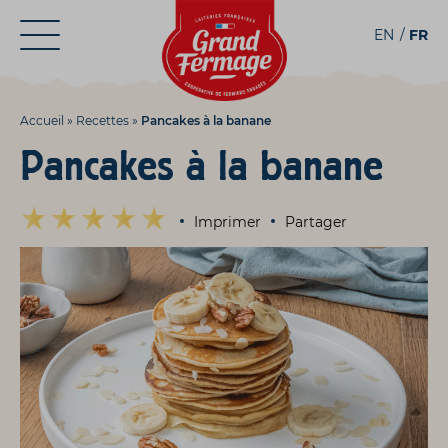
Aller
Aller au
EN
FR
au
contenu
menu
Accueil
»
Recettes
»
Pancakes à la banane
Pancakes à la banane
Imprimer
Partager