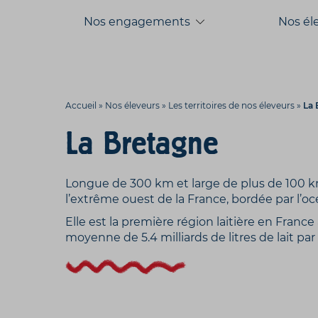
Aller
Aller au
Nos engagements
Nos él
au
contenu
menu
Accueil
»
Nos éleveurs
»
Les territoires de nos éleveurs
»
La 
La Bretagne
Longue de 300 km et large de plus de 100 km
l’extrême ouest de la France, bordée par l’oc
Elle est la première région laitière en Franc
moyenne de 5.4 milliards de litres de lait par 