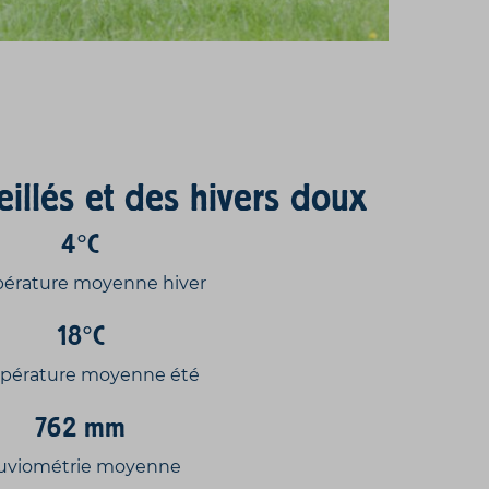
eillés et des hivers doux
4°C
érature moyenne hiver
18°C
pérature moyenne été
762 mm
uviométrie moyenne