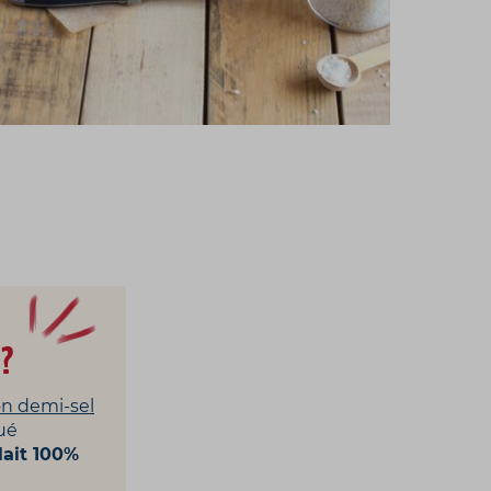
?
on demi-sel
ué
lait 100%