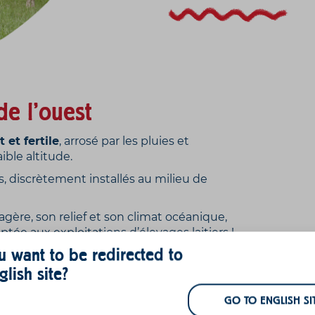
de l’ouest
t et fertile
, arrosé par les pluies et
ible altitude.
es, discrètement installés au milieu de
agère, son relief et son climat océanique,
tée aux exploitations d’élevages laitiers !
 want to be redirected to
glish site?
GO TO ENGLISH SI