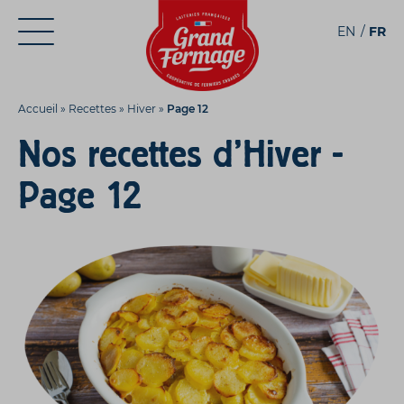
Aller
Aller au
EN
FR
au
contenu
menu
Accueil
»
Recettes
»
Hiver
»
Page 12
Nos recettes d'Hiver -
Page 12